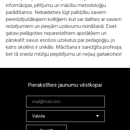
informācijas, pētījumu un mācību metodoloģiju
parādīšanos. Nebaidieties lūgt palīdzību saviem
pieredzējušākajiem kolēģiem, kuri var dalīties ar saviem
redzējumiem un pieejām uzdevumu risināšanā. Esiet
gatavi pielāgoties neparedzētiem apstākļiem un
pārskatīt savus esošos uzskatus par pedagoģiju, jo
katrs skolēns ir unikāls. Mācīšana ir sarežģīta profesija,
bet tā sniedz milzīgu piepildījumu un neļauj garlaikoties!
Pierakstīties jaunumu vēstkopai