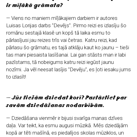
ir mīļākā grāmata?
— Viens no maniem mīļākajiem darbiem ir autores
Luisas Lorijas darbs "Devējs". Pirmo reizi es izlasīju šo
romānu sestajā klasē un kopš tā laika esmu to
pārlasījusi jau reizes trīs vai četras. Katru reizi, kad
pārlasu šo grāmatu, es tajā atklāju kaut ko jaunu – tieši
tas mani piesaista lasīšanai. Lai gan stāsts man ir labi
pazīstams, tā nobeigums katru reizi iegūst jaunu
nozīmi. Ja vēl neesat lasījis "Devēju", es ļoti iesaku jums
to izlasīt!
— Jūs tiešām dziedat korī? Pastāstiet par
savām dziedāšanas nodarbībām.
— Dziedāšana vienmēr ir bijusi svarīga manas dzīves
daļa. Var teikt, ka esmu augusi mūzikā. Mēs dziedājām
kopā ar tēti mašīnā, es piedalījos skolas mūziklos, un