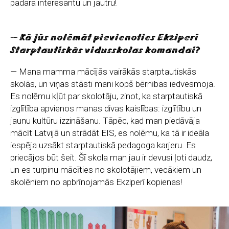
padara interesantu un jautru!
— Kā jūs nolēmāt pievienoties Ekziperī
Starptautiskās vidusskolas komandai?
— Mana mamma mācījās vairākās starptautiskās
skolās, un viņas stāsti mani kopš bērnības iedvesmoja.
Es nolēmu kļūt par skolotāju, zinot, ka starptautiskā
izglītība apvienos manas divas kaislības: izglītību un
jaunu kultūru izzināšanu. Tāpēc, kad man piedāvāja
mācīt Latvijā un strādāt EIS, es nolēmu, ka tā ir ideāla
iespēja uzsākt starptautiskā pedagoga karjeru. Es
priecājos būt šeit. Šī skola man jau ir devusi ļoti daudz,
un es turpinu mācīties no skolotājiem, vecākiem un
skolēniem no apbrīnojamās Ekziperī kopienas!