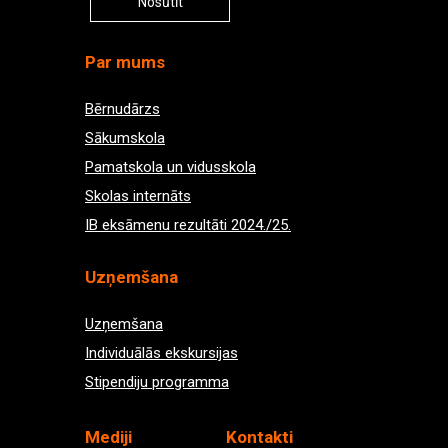
Nosūtīt
Par mums
Bērnudārzs
Sākumskola
Pamatskola un vidusskola
Skolas internāts
IB eksāmenu rezultāti 2024./25.
Uzņemšana
Uzņemšana
Individuālās ekskursijas
Stipendiju programma
Med
iji
Kontakti