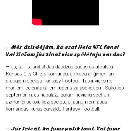
— Mēs dzirdējām, ka esat liela NFL fane!
Vai tiešām jūs zināt visu spēlētāju vārdus?
— Jā, tā ir taisnība! Jau daudzus gadus es atbalstu
Kansas City Chiefs komandu, un kopā ar ģimeni un
draugiem spēlēju Fantasy Football. Tas ir viens no
maniem iecienītākajiem rudens vaļaspriekiem. Sākoties
septembrim, es nepalažu garām nevienu spēli un
uzmanīgi sekoju līdzi spēlētāju jaunumiem abās
komandās, kuras pārvaldu Fantasy Football.
— Jūs teicāt, ka jums patīk lasīt. Vai jums