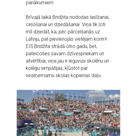
panākumiem.
Brīvajā laikā Bridžita nododas lasīšanai,
ceļošanai un dziedāšanai. Viņa tik ļoti
mīl dziedāt, ka, pēc pārcelšanās uz
Latviju, pat pievienojās vietējam korim!
EIS Bridžita strādā otro gadu, bet,
pateicoties savam dzīvespriekam un
atvērtībai, viņa jau ir ieguvusi skolēnu un
kolēģu simpātijas, kļūstot par
neatņemamu skolas kopienas daļu.