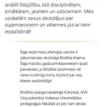
izrādīt līdzjūtību, būt disciplinētam,
zinātkāram, jautram un uzticamam. Mēs
uzskatām savus skolotājus par
supervaroņiem un vēlamies jūs ar tiem
iepazīstināt!
Šajā reizē mūsu intervijas varone ir
sākumskolas skolotāja Bridžita Klaima.
Šajā mācību gadā pirmklasniekiem īpaši
paveiksies, jo Bridžita uzņemsies vēl
vienu nozīmīgu lomu, kļūstot par viņu
klases audzinātāju!
Bridžita uzauga saulainajā Kanzasā, ASV.
Viņa pabeidza Indianas Universitātes
pedagoģijas fakultāti un pēc tam devās