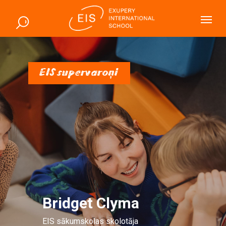
EIS supervaroņi
Bridget Clyma
EIS sākumskolas skolotāja