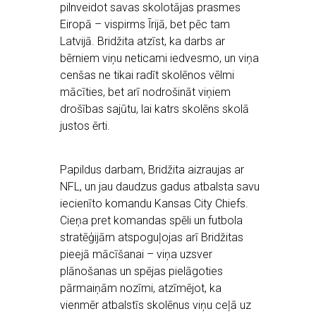
pilnveidot savas skolotājas prasmes
Eiropā – vispirms Īrijā, bet pēc tam
Latvijā. Bridžita atzīst, ka darbs ar
bērniem viņu neticami iedvesmo, un viņa
cenšas ne tikai radīt skolēnos vēlmi
mācīties, bet arī nodrošināt viņiem
drošības sajūtu, lai katrs skolēns skolā
justos ērti.
Papildus darbam, Bridžita aizraujas ar
NFL, un jau daudzus gadus atbalsta savu
iecienīto komandu Kansas City Chiefs.
Cieņa pret komandas spēli un futbola
stratēģijām atspoguļojas arī Bridžitas
pieejā mācīšanai – viņa uzsver
plānošanas un spējas pielāgoties
pārmaiņām nozīmi, atzīmējot, ka
vienmēr atbalstīs skolēnus viņu ceļā uz