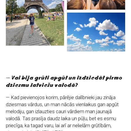
— Vai bija grūti apgūt un izdziedāt pirmo
dziesmu latviešu valodā?
— Kad pievienojos korim, pārējie dalībnieki jau zināja
dziesmas vārdus, un man nācās vienlaikus gan apgūt
melodiju, gan izlauzties cauri vārdiem man jaunajā
valodā. Tas prasīja daudz laika un pūļu, bet es esmu
priecīga, ka tagad varu, lai arī ar nelielām grūtībām,