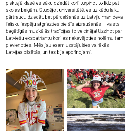
piektajā klasē es sāku dziedāt korī, turpinot to līdz pat
skolas beigām. Studējot universitātē, es uz kādu laiku
pārtraucu dziedāt, bet pārcelšanās uz Latviju man deva
lielisku iespēju atgriezties pie šīs aizraušanās – valsts
bagātīgās muzikālās tradīcijas to veicināja! Uzzinot par
Latviešu ekspatriantu kori, es nekavējoties nolēmu tam
pievienoties. Mēs jau esam uzstājušies vairākās
Latvijas pilsētās, un tas bija apbrīnojami!