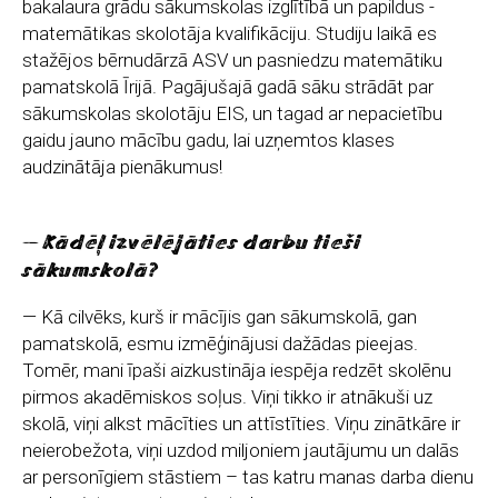
bakalaura grādu sākumskolas izglītībā un papildus -
matemātikas skolotāja kvalifikāciju. Studiju laikā es
stažējos bērnudārzā ASV un pasniedzu matemātiku
pamatskolā Īrijā. Pagājušajā gadā sāku strādāt par
sākumskolas skolotāju EIS, un tagad ar nepacietību
gaidu jauno mācību gadu, lai uzņemtos klases
audzinātāja pienākumus!
— Kādēļ izvēlējāties darbu tieši
sākumskolā?
— Kā cilvēks, kurš ir mācījis gan sākumskolā, gan
pamatskolā, esmu izmēģinājusi dažādas pieejas.
Tomēr, mani īpaši aizkustināja iespēja redzēt skolēnu
pirmos akadēmiskos soļus. Viņi tikko ir atnākuši uz
skolā, viņi alkst mācīties un attīstīties. Viņu zinātkāre ir
neierobežota, viņi uzdod miljoniem jautājumu un dalās
ar personīgiem stāstiem – tas katru manas darba dienu