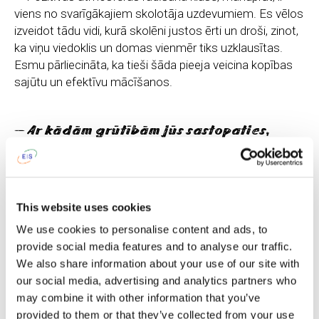
viens no svarīgākajiem skolotāja uzdevumiem. Es vēlos
izveidot tādu vidi, kurā skolēni justos ērti un droši, zinot,
ka viņu viedoklis un domas vienmēr tiks uzklausītas.
Esmu pārliecināta, ka tieši šāda pieeja veicina kopības
sajūtu un efektīvu mācīšanos.
— Ar kādām grūtībām jūs sastopaties,
strādājot par skolotāju?
— Esmu pārliecināta, ka daudzi skolotāji man piekritīs -
viena no lielākajām grūtībām ir nepieciešamība aptvert
This website uses cookies
visu mācību vielu ierobežotā laikā. Katru dienu mēs
saskaramies ar daudzām jaunām tēmām, un dažreiz ir
We use cookies to personalise content and ads, to
grūti visu apgūt līdz mācību gada beigām. Reizēm nākas
provide social media features and to analyse our traffic.
veltīt papildus laiku kādas tēmas izpētei, īpaši, ja tā ļoti
We also share information about your use of our site with
aizrauj skolēnus, bet arī tas ir pozitīvi. Tas nozīmē, ka
our social media, advertising and analytics partners who
viņiem patiešām ir interesanti!
may combine it with other information that you’ve
provided to them or that they’ve collected from your use