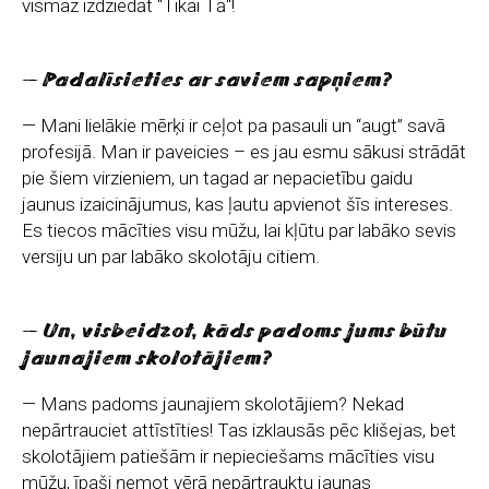
vismaz izdziedāt "Tikai Tā"!
— Padalīsieties ar saviem sapņiem?
— Mani lielākie mērķi ir ceļot pa pasauli un “augt” savā
profesijā. Man ir paveicies – es jau esmu sākusi strādāt
pie šiem virzieniem, un tagad ar nepacietību gaidu
jaunus izaicinājumus, kas ļautu apvienot šīs intereses.
Es tiecos mācīties visu mūžu, lai kļūtu par labāko sevis
versiju un par labāko skolotāju citiem.
— Un, visbeidzot, kāds padoms jums būtu
jaunajiem skolotājiem?
— Mans padoms jaunajiem skolotājiem? Nekad
nepārtrauciet attīstīties! Tas izklausās pēc klišejas, bet
skolotājiem patiešām ir nepieciešams mācīties visu
mūžu, īpaši ņemot vērā nepārtrauktu jaunas