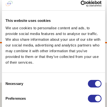
частью сообщества EIS и открыть
будущее вместе с международной
школой Exupery!
This website uses cookies
Наш адрес: Jaunā iela 10, Piņķi,
We use cookies to personalise content and ads, to
Babītes pagasts
provide social media features and to analyse our traffic.
We also share information about your use of our site with
our social media, advertising and analytics partners who
С нетерпением ждём вас на нашем
may combine it with other information that you’ve
мероприятии
12 мая в 17:00
в
provided to them or that they’ve collected from your use
здании старшей школы Exupery
of their services.
International School по адресу:
Jaunā 10, Piņķi, Mārupes pag.
Consent
Necessary
Selection
Preferences